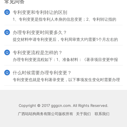
常见问答
专利变更和专利转让的区别
Q
1、专利变更是指专利人本身的信息变更；2、专利转让指的
是专利权人作为转让方，将其发明创造专利的所有权或持有权
转移给受让方，受让方支付约定的价格，是专利交易买卖的
办理专利变更时间要多久？
Q
提交材料申请专利变更后，专利局审查大约需要1个月左右的
时间。
专利变更流程是怎样的？
Q
办理专利变更流程如下：1、准备材料：《著录项目变更申报
书》、相关证明文件等；2、提交材料至国家知识产权局专利
局；3、缴纳专利变更手续费；4、专利局审查；5、审查
什么时候需要办理专利变更？
Q
专利变更也就是专利著录变更，以下事项发生变化时需要办理
专利变更：1、专利申请号；2、专利申请日；3、专利发明创
造的名称；4、专利分类号；5、专利优先权事项(在先
Copyright © 2017 gggcn.com. All Rights Reserved.
广西咕咕狗商务有限公司版权所有
关于我们
联系我们