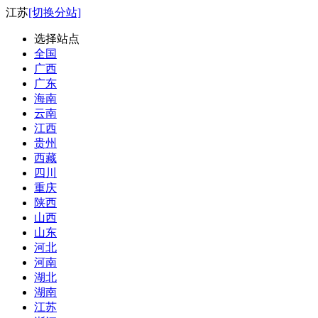
江苏
[切换分站]
选择站点
全国
广西
广东
海南
云南
江西
贵州
西藏
四川
重庆
陕西
山西
山东
河北
河南
湖北
湖南
江苏